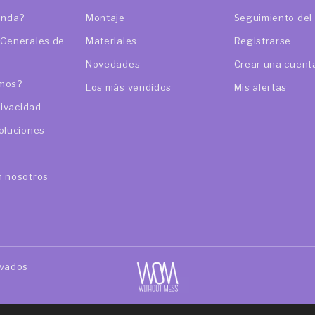
enda?
Montaje
Seguimiento del
 Generales de
Materiales
Registrarse
n
Novedades
Crear una cuent
mos?
Los más vendidos
Mis alertas
rivacidad
oluciones
n nosotros
rvados