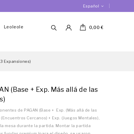
Español
Leoleole
0,00 €
 3 Expansiones)
N (Base + Exp. Más allá de las
s)
onentes de PAGAN (Base + Exp. (Más allá de las
. (Encuentros Cercanos) + Exp. (Juegos Mentales),
la mesa durante la partida. Montar la partida
us fundas premium (para el diseño, se usaron