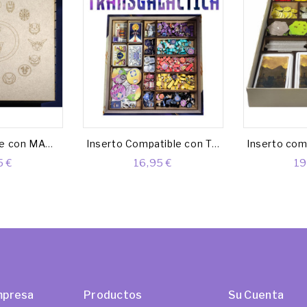
Caja compatible con MARVEL CHAMPIONS (Base + expansiones)
Inserto Compatible con TRANSGALACTICA
5 €
16,95 €
19
mpresa
Productos
Su Cuenta