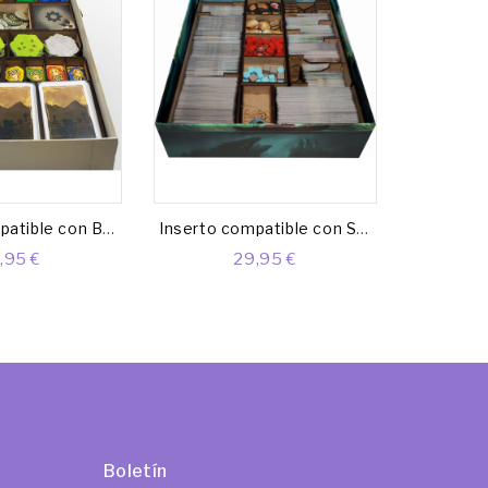
Inserto compatible con BOONLAKE
Inserto compatible con SLEEPING GODS (Base + Exp. Mareas Malditas + Exp. Mazmorras)
,95 €
29,95 €
Boletín