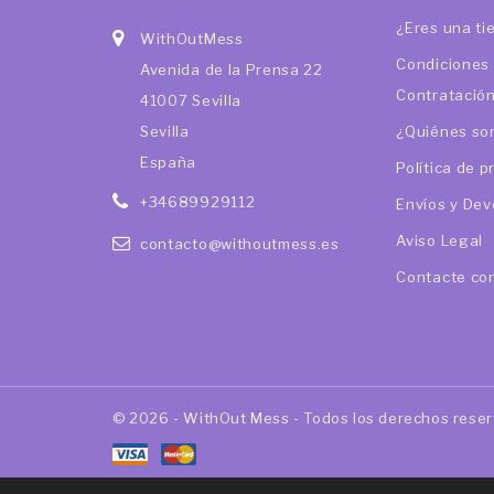
¿Eres una ti
WithOutMess
Condiciones
Avenida de la Prensa 22
Contratació
41007 Sevilla
Sevilla
¿Quiénes so
España
Política de p
+34689929112
Envíos y Dev
Aviso Legal
contacto@withoutmess.es
Contacte co
© 2026 - WithOut Mess - Todos los derechos rese